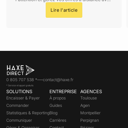
Haxe Direct.
Lire l'article
0 805 707 538 *
contact@haxe.fr
* Service et appel gratuits
SOLUTIONS
ENTREPRISE
AGENCES
Encaisser & Payer
À propos
Toulouse
Commander
Guides
Agen
Statistiques & Reporting
Blog
Montpellier
Communiquer
Carrières
Perpignan
Gérer & Organiser
Contact
Béziers