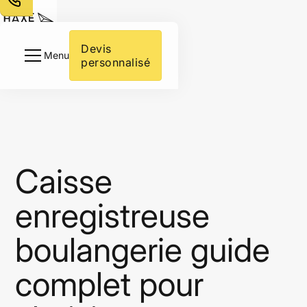
Votre activité
Intégrations
Devis 
Menu
personnalisé
À Propos
Ressources
Contactez-nous
Caisse
enregistreuse
boulangerie guide
complet pour