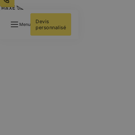
Votre activité
Intégrations
Devis 
Menu
personnalisé
À Propos
Ressources
Contactez-nous