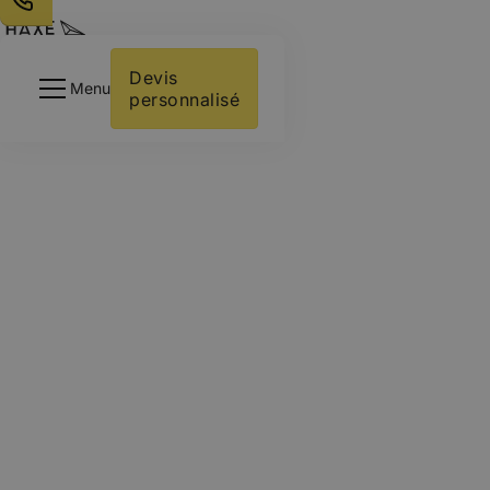
Votre activité
Intégrations
Devis 
Menu
personnalisé
À Propos
Ressources
Contactez-nous