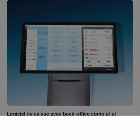
Logiciel de caisse avec back-office complet et
analytique
Back-office puissant : dashboards, KPI temps réel et
rapports pour piloter vos marges et décisions, même
sur votre smartphone.