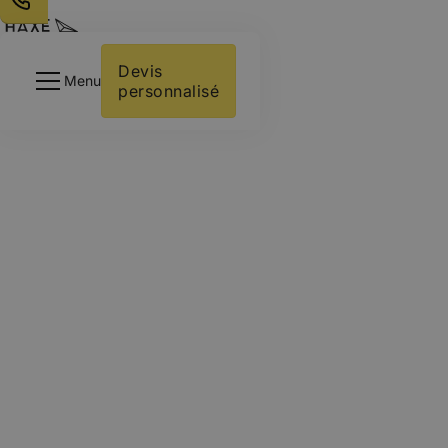
Votre activité
Intégrations
Devis 
Menu
personnalisé
À Propos
Ressources
Contactez-nous