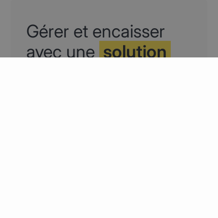
Gérer et encaisser
avec une
solution
tout-en-un Popina
Pad
Prenez les commandes à table, encaissez et
envoyez les tickets instantanément, à
distance.
Découvrir