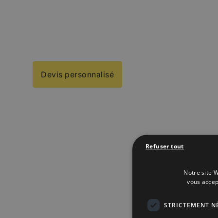
unique
Réduisez l’attente, augmentez le panier moyen et si
grâce à des solutions de commande sur place conçu
intuitives et entièrement intégrées à Popina.
Devis personnalisé
Refuser tout
Notre site W
vous accep
STRICTEMENT N