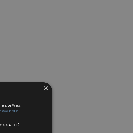
×
tre site Web,
savoir plus
IONNALITÉ