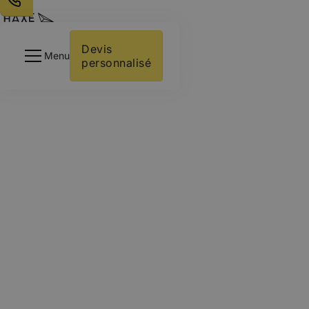
Votre activité
Intégrations
Devis 
Menu
personnalisé
À Propos
Ressources
Contactez-nous